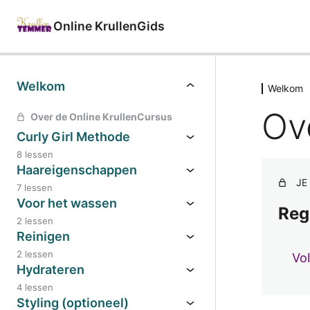
Online KrullenGids
Welkom
Welkom
Ov
Over de Online KrullenCursus
Curly Girl Methode
8 lessen
Haareigenschappen
JE
7 lessen
Voor het wassen
Reg
2 lessen
Reinigen
2 lessen
Vo
Hydrateren
4 lessen
Styling (optioneel)