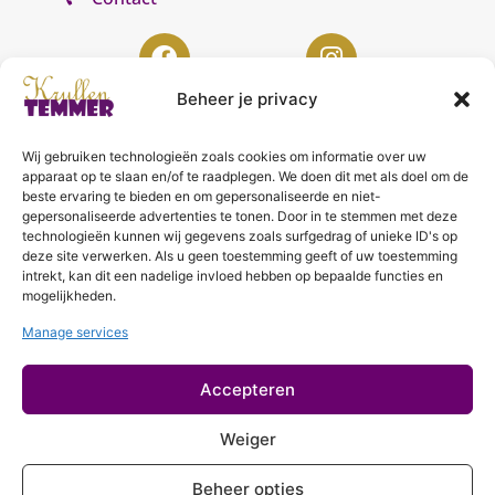
Beheer je privacy
Wij gebruiken technologieën zoals cookies om informatie over uw
KrullenTemmer Lelystad
apparaat op te slaan en/of te raadplegen. We doen dit met als doel om de
beste ervaring te bieden en om gepersonaliseerde en niet-
Punter 10 02
gepersonaliseerde advertenties te tonen. Door in te stemmen met deze
technologieën kunnen wij gegevens zoals surfgedrag of unieke ID's op
8242 DC Lelystad
deze site verwerken. Als u geen toestemming geeft of uw toestemming
0643996868
intrekt, kan dit een nadelige invloed hebben op bepaalde functies en
mogelijkheden.
info@krullentemmer.nl
Manage services
Openingstijden
Maandag 9.30 - 13.30 (Trainingen)
Accepteren
Dinsdag 9.00 - 18.00 (De KrullenHemel)
Woensdag 9.00 - 18.00 (Curly Diva)
Weiger
Beheer opties