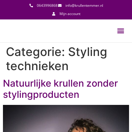
0643996868
info@krullentemmer.nl
Mijn account
Categorie:
Styling
technieken
Natuurlijke krullen zonder
stylingproducten