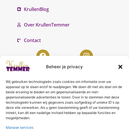
KrullenBlog
Over KrullenTemmer
Contact
Beheer je privacy
Wij gebruiken technologieën zoals cookies om informatie over uw
KrullenTemmer Lelystad
apparaat op te slaan en/of te raadplegen. We doen dit met als doel om de
beste ervaring te bieden en om gepersonaliseerde en niet-
Punter 10 02
gepersonaliseerde advertenties te tonen. Door in te stemmen met deze
technologieën kunnen wij gegevens zoals surfgedrag of unieke ID's op
8242 DC Lelystad
deze site verwerken. Als u geen toestemming geeft of uw toestemming
0643996868
intrekt, kan dit een nadelige invloed hebben op bepaalde functies en
mogelijkheden.
info@krullentemmer.nl
Manage services