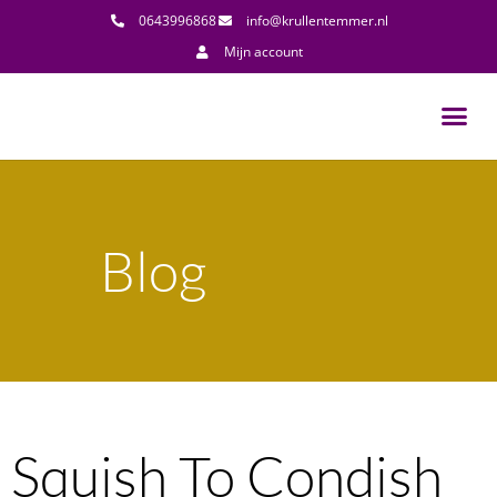
0643996868
info@krullentemmer.nl
Mijn account
Blog
Squish To Condish