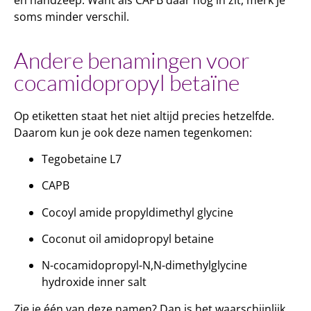
en handzeep. Want als CAPB daar nog in zit, merk je
soms minder verschil.
Andere benamingen voor
cocamidopropyl betaïne
Op etiketten staat het niet altijd precies hetzelfde.
Daarom kun je ook deze namen tegenkomen:
Tegobetaine L7
CAPB
Cocoyl amide propyldimethyl glycine
Coconut oil amidopropyl betaine
N-cocamidopropyl-N,N-dimethylglycine
hydroxide inner salt
Zie je één van deze namen? Dan is het waarschijnlijk