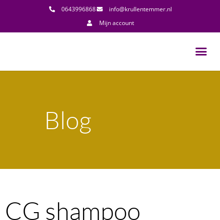
0643996868
info@krullentemmer.nl
Mijn account
Blog
CG shampoo