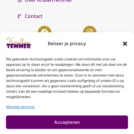
Contact
Beheer je privacy
Wij gebruiken technologieën zoals cookies om informatie over uw
KrullenTemmer Lelystad
apparaat op te slaan en/of te raadplegen. We doen dit met als doel om de
beste ervaring te bieden en om gepersonaliseerde en niet-
Punter 10 02
gepersonaliseerde advertenties te tonen. Door in te stemmen met deze
technologieën kunnen wij gegevens zoals surfgedrag of unieke ID's op
8242 DC Lelystad
deze site verwerken. Als u geen toestemming geeft of uw toestemming
0643996868
intrekt, kan dit een nadelige invloed hebben op bepaalde functies en
mogelijkheden.
info@krullentemmer.nl
Manage services
Openingstijden
Maandag 9.30 - 13.30 (Trainingen)
Accepteren
Dinsdag 9.00 - 18.00 (De KrullenHemel)
Woensdag 9.00 - 18.00 (Curly Diva)