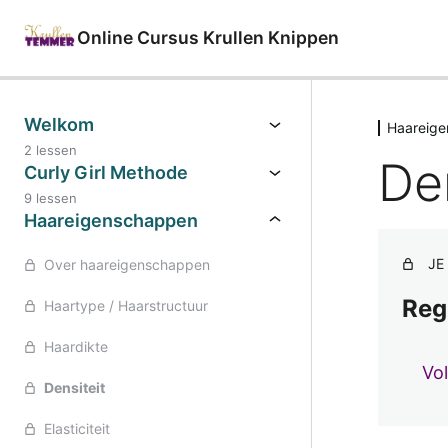
Online Cursus Krullen Knippen
Welkom
Haareig
2 lessen
Den
Curly Girl Methode
9 lessen
Haareigenschappen
JE
Over haareigenschappen
Reg
Haartype / Haarstructuur
Haardikte
Vo
Densiteit
Elasticiteit