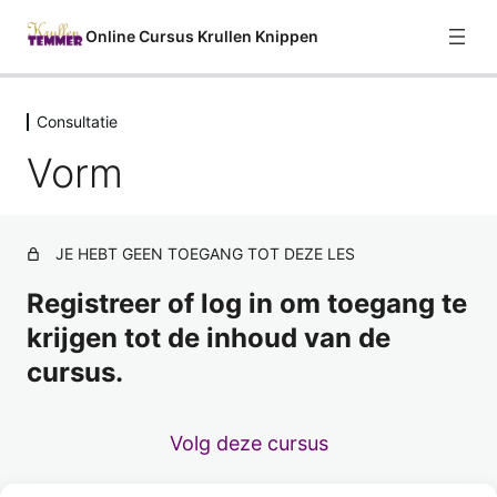
Online Cursus Krullen Knippen
Consultatie
Welkom
Vorm
2 lessen
Curly Girl Methode
9 lessen
Haareigenschappen
JE HEBT GEEN TOEGANG TOT DEZE LES
7 lessen
Consultatie
Registreer of log in om toegang te
krijgen tot de inhoud van de
Consultatie
cursus.
Zo bepaal je de lengte
Vorm
Volg deze cursus
Conditie van het haar