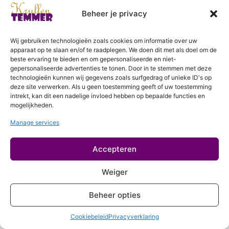
Login
Beheer je privacy
De kracht van foto's
Krullen Knippen
Wij gebruiken technologieën zoals cookies om informatie over uw
12 lessen
apparaat op te slaan en/of te raadplegen. We doen dit met als doel om de
In de wasbak
beste ervaring te bieden en om gepersonaliseerde en niet-
gepersonaliseerde advertenties te tonen. Door in te stemmen met deze
2 lessen
technologieën kunnen wij gegevens zoals surfgedrag of unieke ID's op
Styling
deze site verwerken. Als u geen toestemming geeft of uw toestemming
intrekt, kan dit een nadelige invloed hebben op bepaalde functies en
6 lessen
mogelijkheden.
Drogen
Manage services
3 lessen
Perfectioneren
Accepteren
2 lessen
Aanvullende behandelingen
Weiger
2 lessen
Meer over krullen
Beheer opties
2 lessen
Cookiebeleid
Privacyverklaring