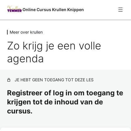
Online Cursus Krullen Knippen
Meer over krullen
Welkom
Zo krijg je een volle
2 lessen
Curly Girl Methode
agenda
9 lessen
Haareigenschappen
7 lessen
Consultatie
JE HEBT GEEN TOEGANG TOT DEZE LES
5 lessen
Registreer of log in om toegang te
Krullen Knippen
krijgen tot de inhoud van de
12 lessen
In de wasbak
cursus.
2 lessen
Styling
Volg deze cursus