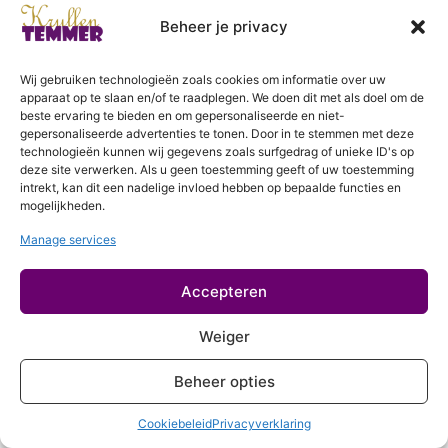
6 lessen
Drogen
Beheer je privacy
Login
3 lessen
Perfectioneren
Wij gebruiken technologieën zoals cookies om informatie over uw
apparaat op te slaan en/of te raadplegen. We doen dit met als doel om de
2 lessen
beste ervaring te bieden en om gepersonaliseerde en niet-
Aanvullende behandelingen
gepersonaliseerde advertenties te tonen. Door in te stemmen met deze
technologieën kunnen wij gegevens zoals surfgedrag of unieke ID's op
2 lessen
deze site verwerken. Als u geen toestemming geeft of uw toestemming
Meer over krullen
intrekt, kan dit een nadelige invloed hebben op bepaalde functies en
mogelijkheden.
Informatie, inspiratie en cursussen
Manage services
Zo krijg je een volle agenda
Accepteren
Weiger
Beheer opties
Cookiebeleid
Privacyverklaring