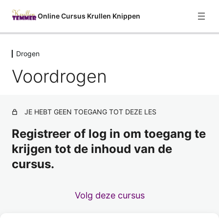
Online Cursus Krullen Knippen
Drogen
Welkom
Voordrogen
2 lessen
Curly Girl Methode
9 lessen
Haareigenschappen
JE HEBT GEEN TOEGANG TOT DEZE LES
7 lessen
Consultatie
Registreer of log in om toegang te
5 lessen
krijgen tot de inhoud van de
Krullen Knippen
cursus.
12 lessen
In de wasbak
Volg deze cursus
2 lessen
Styling