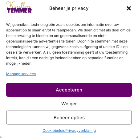
6 lessen
Login
Drogen
Beheer je privacy
Drogen met een doek
Wij gebruiken technologieën zoals cookies om informatie over uw
apparaat op te slaan en/of te raadplegen. We doen dit met als doel om de
Voordrogen
beste ervaring te bieden en om gepersonaliseerde en niet-
gepersonaliseerde advertenties te tonen. Door in te stemmen met deze
technologieën kunnen wij gegevens zoals surfgedrag of unieke ID's op
Volledig drogen
deze site verwerken. Als u geen toestemming geeft of uw toestemming
Perfectioneren
intrekt, kan dit een nadelige invloed hebben op bepaalde functies en
mogelijkheden.
2 lessen
Aanvullende behandelingen
Manage services
2 lessen
Meer over krullen
Accepteren
2 lessen
Weiger
Beheer opties
Cookiebeleid
Privacyverklaring