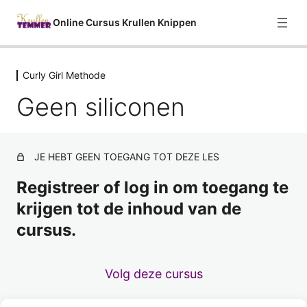
Online Cursus Krullen Knippen
Curly Girl Methode
Welkom
Geen siliconen
2 lessen
Curly Girl Methode
Over de Curly Girl Methode
JE HEBT GEEN TOEGANG TOT DEZE LES
Geen sulfaten
Voorbeeld
Registreer of log in om toegang te
Geen siliconen
krijgen tot de inhoud van de
cursus.
Geen uitdrogende alcohol
Geen waxen
Volg deze cursus
Geen minerale oliën