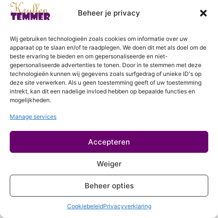
Login
Geen hitte
Beheer je privacy
Controleer jouw producten
Wij gebruiken technologieën zoals cookies om informatie over uw
Proteine
apparaat op te slaan en/of te raadplegen. We doen dit met als doel om de
beste ervaring te bieden en om gepersonaliseerde en niet-
Haareigenschappen
gepersonaliseerde advertenties te tonen. Door in te stemmen met deze
7 lessen
technologieën kunnen wij gegevens zoals surfgedrag of unieke ID's op
deze site verwerken. Als u geen toestemming geeft of uw toestemming
Consultatie
intrekt, kan dit een nadelige invloed hebben op bepaalde functies en
5 lessen
mogelijkheden.
Krullen Knippen
Manage services
12 lessen
In de wasbak
Accepteren
2 lessen
Styling
Weiger
6 lessen
Drogen
Beheer opties
3 lessen
Cookiebeleid
Privacyverklaring
Perfectioneren