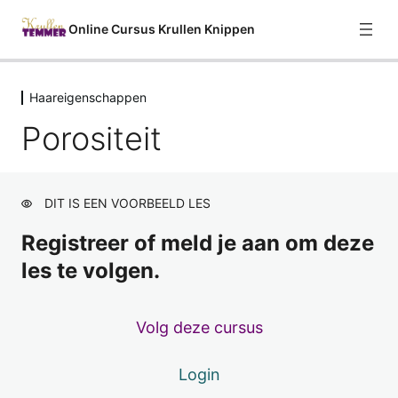
Online Cursus Krullen Knippen
Haareigenschappen
Welkom
Porositeit
2 lessen
Curly Girl Methode
9 lessen
Haareigenschappen
DIT IS EEN VOORBEELD LES
Over haareigenschappen
Registreer of meld je aan om deze
les te volgen.
Haartype / Haarstructuur
Haardikte
Volg deze cursus
Densiteit
Login
Elasticiteit