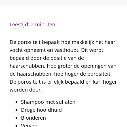
Porositeit
Voorbeeld
Hoofdhuid
Leestijd: 2 minuten
Consultatie
5 lessen
Krullen Knippen
De porositeit bepaalt hoe makkelijk het haar
12 lessen
vocht opneemt en vasthoudt. Dit wordt
In de wasbak
bepaald door de positie van de
2 lessen
haarschubben. Hoe groter de openingen van
Styling
de haarschubben, hoe hoger de porositeit.
6 lessen
De porositeit is erfelijk bepaald en kan hoger
Drogen
worden door:
3 lessen
Perfectioneren
Shampoo met sulfaten
2 lessen
Droge hoofdhuid
Aanvullende behandelingen
Blonderen
2 lessen
Verven