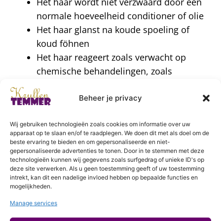
Het haar wordt niet verzwaard door een
normale hoeveelheid conditioner of olie
Het haar glanst na koude spoeling of
koud föhnen
Het haar reageert zoals verwacht op
chemische behandelingen, zoals
verven, relaxen en permanent
Beheer je privacy
Hoge porositeit
Wij gebruiken technologieën zoals cookies om informatie over uw
Haarschubben staan ver open
apparaat op te slaan en/of te raadplegen. We doen dit met als doel om de
beste ervaring te bieden en om gepersonaliseerde en niet-
Neemt snel vocht of haarproducten op
gepersonaliseerde advertenties te tonen. Door in te stemmen met deze
en verliest deze ook snel
technologieën kunnen wij gegevens zoals surfgedrag of unieke ID's op
deze site verwerken. Als u geen toestemming geeft of uw toestemming
Het haar wordt erg zwak en breekbaar
intrekt, kan dit een nadelige invloed hebben op bepaalde functies en
mogelijkheden.
door chemische behandelingen, zoals
verven, relaxen en permanent (geverfd
Manage services
haar verliest weer snel zijn kleur)