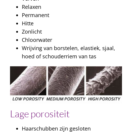
Meer over krullen
Relaxen
2 lessen
Permanent
Hitte
Zonlicht
Chloorwater
Wrijving van borstelen, elastiek, sjaal,
hoed of schouderriem van tas
Lage porositeit
Haarschubben zijn gesloten